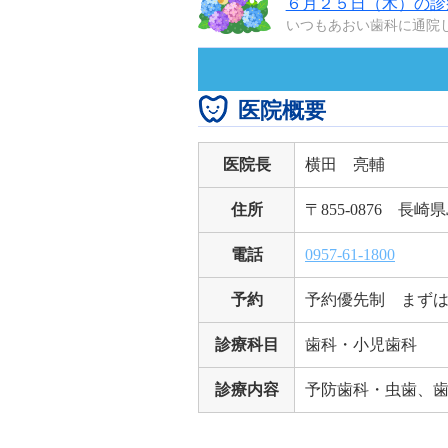
６月２５日（木）の診
いつもあおい歯科に通院し
医院概要
医院長
横田 亮輔
住所
〒855-0876 長
電話
0957-61-1800
予約
予約優先制 まず
診療科目
歯科・小児歯科
診療内容
予防歯科・虫歯、