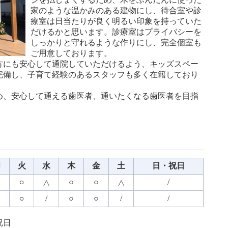
家のような温かみのある建物にし、待合室や診
療室は日当たりが良く明るい印象を持っていた
だけるかと思います。診療室はプライバシーを
しっかりと守れるような作りにし、完全個室も
ご用意しております。
方にも安心して通院していただけるよう、キッズスペー
完備し、子育て経験のあるスタッフも多く在籍しており
め、安心して通える歯医者、通いたくなる歯医者を目指
月
火
水
木
金
土
日・祝日
○
○
○
/
△
△
○
/
○
○
/
/
祝日